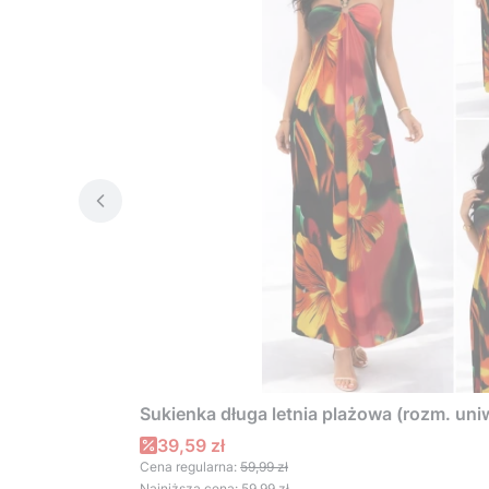
Sukienka długa letnia plażowa (rozm. uni
Cena promocyjna
39,59 zł
Cena regularna:
59,99 zł
Najniższa cena:
59,99 zł